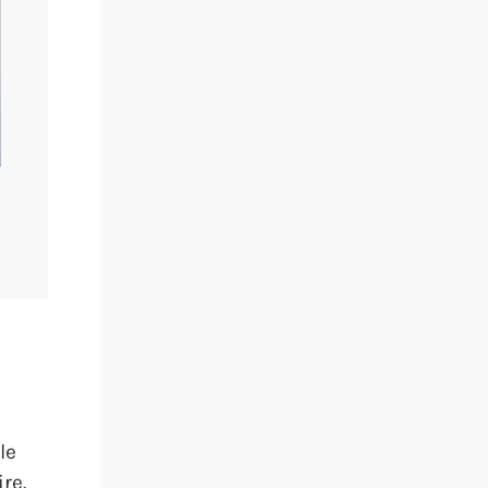
le
re.