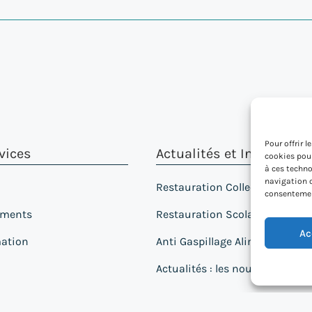
Pour offrir 
vices
Actualités et Infos utile
cookies pour
à ces techno
navigation o
Restauration Collective : le foc
consentement
réments
Restauration Scolaire : l'ac
Ac
ation
Anti Gaspillage Alimentaire : o
Actualités : les nouvelles et inf