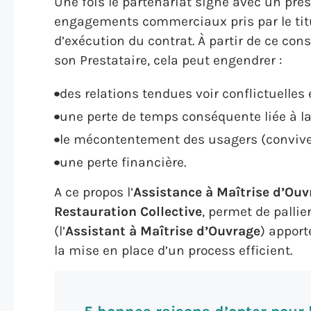
Une fois le partenariat signé avec un prest
engagements commerciaux pris par le titu
d’exécution du contrat. À partir de ce const
son Prestataire, cela peut engendrer :
des relations tendues voir conflictuelles e
une perte de temps conséquente liée à la 
le mécontentement des usagers (convives,
une perte financière.
A ce propos l’
Assistance à Maîtrise d’Ouv
Restauration Collective
, permet de palli
(l’
Assistant à Maîtrise d’Ouvrage
) apport
la mise en place d’un process efficient.